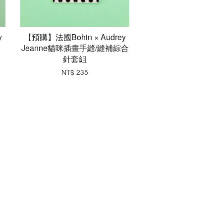
y
【預購】法國Bohin × Audrey
Jeanne貓咪插畫手縫/縫補綜合
針套組
NT$ 235