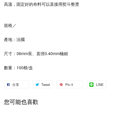
高溫，固定好的布料可以直接用熨斗整燙
規格／
產地：法國
尺寸：36mm長、直徑0.40mm極細
數量：100根/盒
分享
Tweet
Pin it
LINE
您可能也喜歡