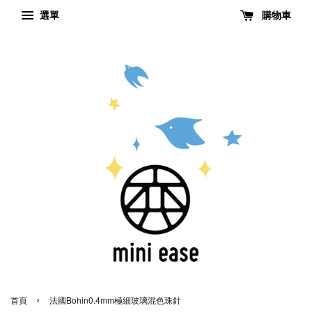
選單
購物車
›
首頁
法國Bohin0.4mm極細玻璃混色珠針