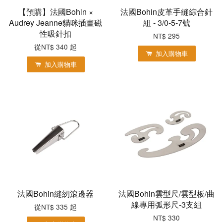
【預購】法國Bohin ×
法國Bohin皮革手縫綜合針
Audrey Jeanne貓咪插畫磁
組 - 3/0-5-7號
性吸針扣
NT$ 295
從
NT$ 340
起
加入購物車
加入購物車
法國Bohin縫紉滾邊器
法國Bohin雲型尺/雲型板/曲
線專用弧形尺-3支組
從
NT$ 335
起
NT$ 330