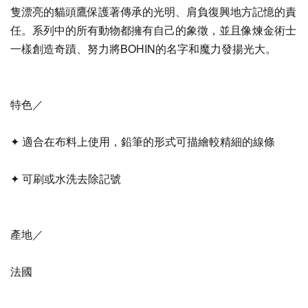
隻漂亮的貓頭鷹保護著傳承的光明、肩負復興地方記憶的責
任。系列中的所有動物都擁有自己的象徵，並且像煉金術士
一樣創造奇蹟、努力將BOHIN的名字和魔力發揚光大。
特色／
✦ 適合在布料上使用，鉛筆的形式可描繪較精細的線條
✦ 可刷或水洗去除記號
產地／
法國