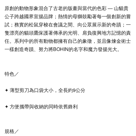
原創的動物形象混合了古老的版畫與當代的色彩 — 山貓貴
公子跨越國界宣揚品牌；熱情的母獅鼓勵著每一個創新的嘗
試；務實的松鼠穿梭在會議之間、向公眾展示新的奇蹟；一
隻漂亮的貓頭鷹保護著傳承的光明、肩負復興地方記憶的責
任。系列中的所有動物都擁有自己的象徵，並且像煉金術士
一樣創造奇蹟、努力將BOHIN的名字和魔力發揚光大。
特色／
✦ 薄型剪刀為口袋大小，全長約9公分
✦ 方便攜帶與收納的同時依舊鋒利
規格／