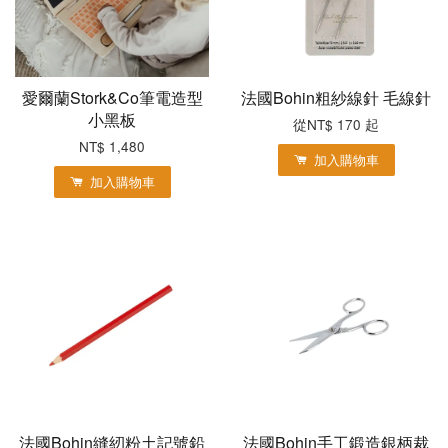
愛爾蘭Stork&Co筆電造型
法國Bohin粗紗線針 毛線針
小黑板
從
NT$ 170
起
NT$ 1,480
加入購物車
加入購物車
法國Bohin縫紉粉土記號鉛
法國Bohin手工鍛造銀柄裁