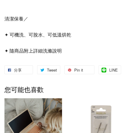
清潔保養／
✦ 可機洗、可脫水、可低溫烘乾
✦ 隨商品附上詳細洗滌說明
分享
Tweet
Pin it
LINE
您可能也喜歡