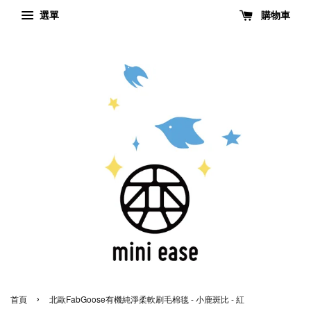
選單
購物車
›
首頁
北歐FabGoose有機純淨柔軟刷毛棉毯 - 小鹿斑比 - 紅