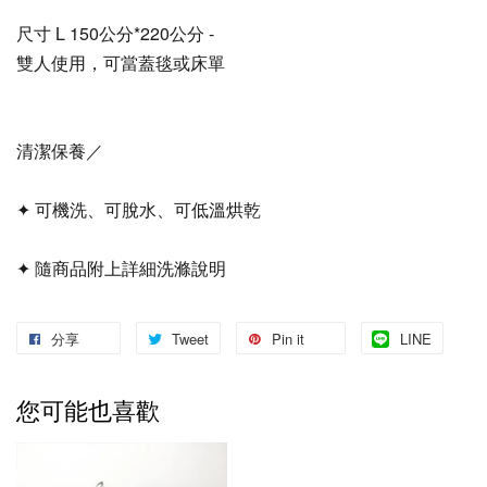
尺寸 L 150公分*220公分 -
雙人使用，可當蓋毯或床單
清潔保養／
✦ 可機洗、可脫水、可低溫烘乾
✦ 隨商品附上詳細洗滌說明
分享
Tweet
Pin it
LINE
您可能也喜歡