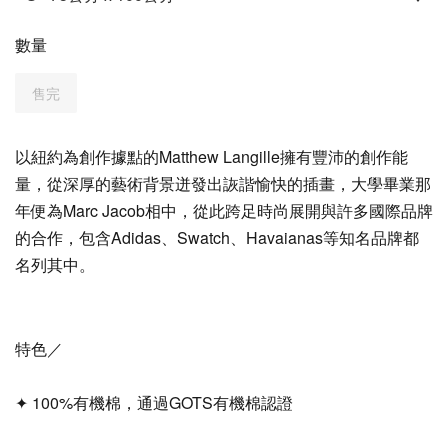
數量
售完
以紐約為創作據點的Matthew Langille擁有豐沛的創作能
量，從深厚的藝術背景迸發出詼諧愉快的插畫，大學畢業那
年便為Marc Jacob相中，從此跨足時尚展開與許多國際品牌
的合作，包含Adidas、Swatch、Havaianas等知名品牌都
名列其中。
特色／
✦ 100%有機棉，通過GOTS有機棉認證