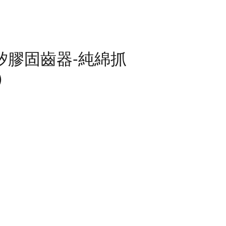
i 矽膠固齒器-純綿抓
)