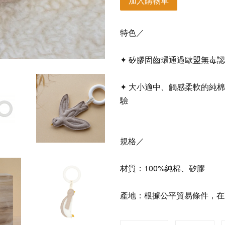
加入購物車
特色／
✦ 矽膠固齒環
通過歐盟無毒認
✦ 大小適中、觸感柔軟的純
驗
規格／
材質：100%純棉、矽膠
產地：根據公平貿易條件，在