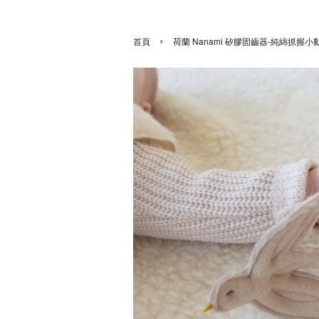
›
首頁
荷蘭 Nanami 矽膠固齒器-純綿抓握小