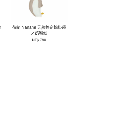
奶
荷蘭 Nanami 天然棉企鵝掛繩
／奶嘴鏈
NT$ 780