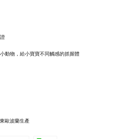
證
棉小動物，給小寶寶不同觸感的抓握體
東歐波蘭生產